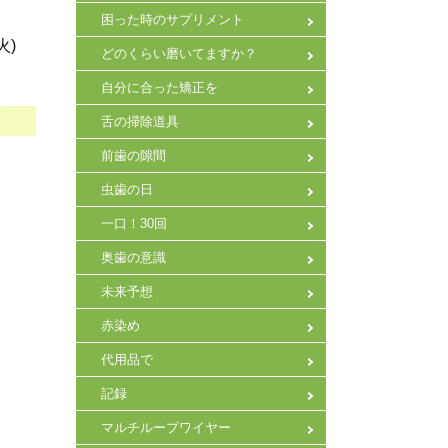
困った時のサプリメント
火)
どのくらい磨いてますか？
自分に合った矯正を
舌の掃除道具
前歯の隙間
虫歯の日
一口！30回
奥歯の意識
未来予想
赤染め
代用品で
記録
マルチループワイヤー