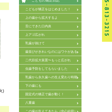
こどもの矯正日記
こどもが矯正をはじめました！
上の歯から拡大するよ
舌にできた口内炎
上アゴ広がれ
乳歯が抜けて
歯並びがきれいなのにはワケがある
二代目拡大装置〜もっと広がれ
虫歯予防をしてもらいました
乳歯から永久歯への生え変わり時期
下の歯にも
火)
固定式の矯正で歯が動く！
八重歯
この歯が生えてきたら（中心結節）