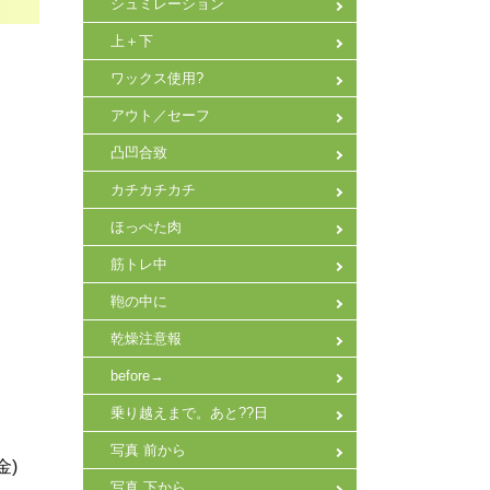
シュミレーション
上＋下
ワックス使用?
アウト／セーフ
凸凹合致
カチカチカチ
ほっぺた肉
筋トレ中
鞄の中に
乾燥注意報
before→
乗り越えまで。あと??日
写真 前から
金)
写真 下から