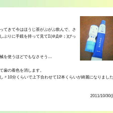
ってきて今はほうじ茶がぶがぶ飲んで、さ
ぶりに手鏡を持って見てΣ(＠Д＠；)びっ
械を使うほどでもなさそう…
て歯の着色を消します。
し〃10分くらいで上下合わせて12本くらいが綺麗になりまし
2011/10/30(