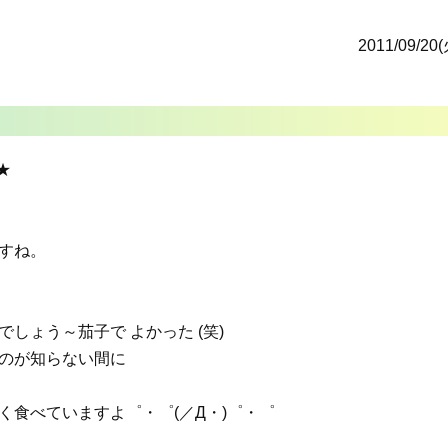
2011/09/20(
★
すね。
しょう～茄子で よかった (笑)
のが知らない間に
食べていますよ゜・゜(／Д・)゜・゜