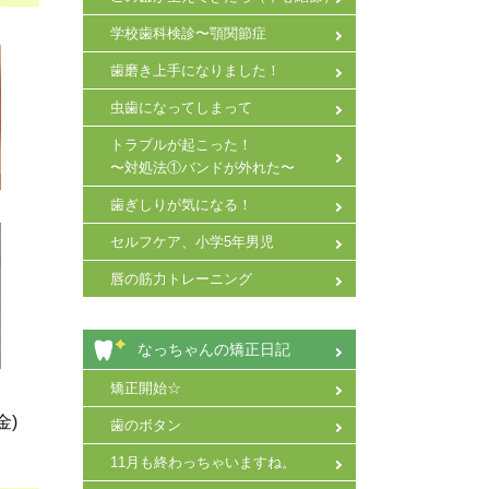
学校歯科検診〜顎関節症
歯磨き上手になりました！
虫歯になってしまって
トラブルが起こった！
〜対処法①バンドが外れた〜
歯ぎしりが気になる！
セルフケア、小学5年男児
唇の筋力トレーニング
なっちゃんの矯正日記
矯正開始☆
金)
歯のボタン
11月も終わっちゃいますね。