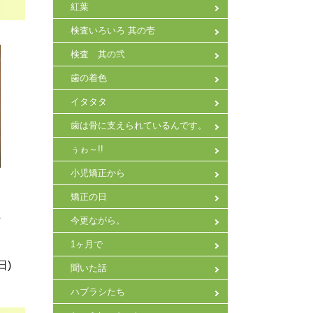
紅葉
検査いろいろ 其の壱
検査 其の弐
歯の着色
イタタタ
歯は骨に支えられているんです。
ぅゎ～!!
小児矯正から
矯正の日
た
今更ながら。
1ヶ月で
日)
聞いた話
ハブラシたち