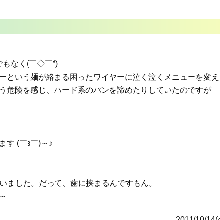
もなく(￣◇￣*)
ーという麺が絡まる困ったワイヤーに泣く泣くメニューを変え
う危険を感じ、ハード系のパンを諦めたりしていたのですが
 (￣з￣)～♪
ていました。だって、歯に挟まるんですもん。
～
2011/10/14(