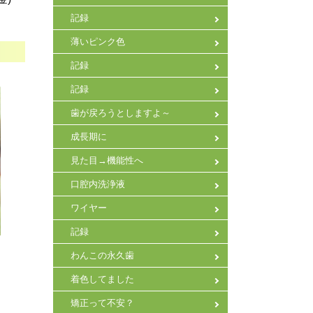
記録
薄いピンク色
記録
記録
歯が戻ろうとしますよ～
成長期に
見た目→機能性へ
口腔内洗浄液
ワイヤー
記録
わんこの永久歯
着色してました
矯正って不安？