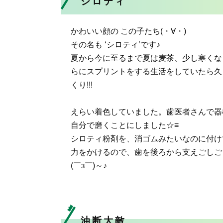
シロティ
かわいい顔の この子たち(・∀・)
その名も ‘シロティ’です♪
夏から今に至るまで夏は麦茶、少し寒くな
らにスプリントをする生活をしていたら久し
くり!!!
えらい着色していました。歯医者さんで器
自分で磨くことにしました☆≡
シロティ粉剤を、消ゴムみたいなのに付け
力をかけるので、歯を後ろから支えごしご
(￣з￣)～♪
油断大敵