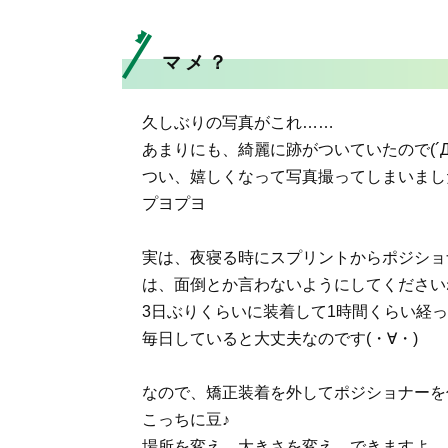
マメ？
久しぶりの写真がこれ……
あまりにも、綺麗に跡がついていたので(´Д
つい、嬉しくなって写真撮ってしまいまし
プヨプヨ
実は、夜寝る時にスプリントからポジショ
は、面倒とか言わないようにしてください
3日ぶりくらいに装着して1時間くらい経
毎日していると大丈夫なのです(・∀・)
なので、矯正装着を外してポジショナーを
こっちに豆♪
場所を変え、大きさを変え、できますよ。