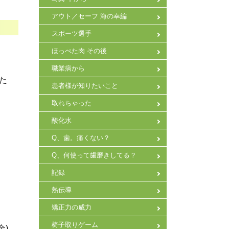
アウト／セーフ 海の幸編
スポーツ選手
ほっぺた肉 その後
職業病から
た
患者様が知りたいこと
取れちゃった
酸化水
Q、歯。痛くない？
Q、何使って歯磨きしてる？
記録
熱伝導
矯正力の威力
椅子取りゲーム
金)