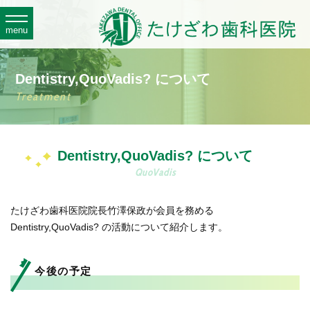
toggle
navigation
menu
Dentistry,QuoVadis? について
Treatment
Dentistry,QuoVadis? について
QuoVadis
たけざわ歯科医院院長竹澤保政が会員を務める
Dentistry,QuoVadis? の活動について紹介します。
今後の予定