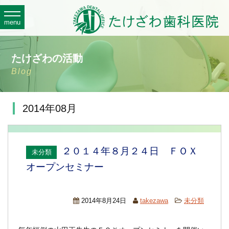
toggle
navigation
menu
たけざわの活動
Blog
2014年08月
２０１４年８月２４日 ＦＯＸ
未分類
オープンセミナー
2014年8月24日
takezawa
未分類